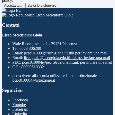
policy.
Accetta tutti
Salva le preferenze
Liceo Melchiorre Gioia
Contatti
Liceo Melchiorre Gioia
Viale Risorgimento, 1 - 29121 Piacenza
Tel:
0523 306209
Email:
pcpc010004@istruzione.it
Link per inviare una mail
Email:
liceogioia@liceogioia.edu.it
Link per inviare una mail
PEC:
pcpc010004@pec.istruzione.it
Link per inviare una mail
C.F.: 80009510332
per scrivere alla scuola utilizzare la mail istituzionale
pcpc010004@istruzione.it
Seguici su
Facebook
Youtube
Instagram
Linkedin