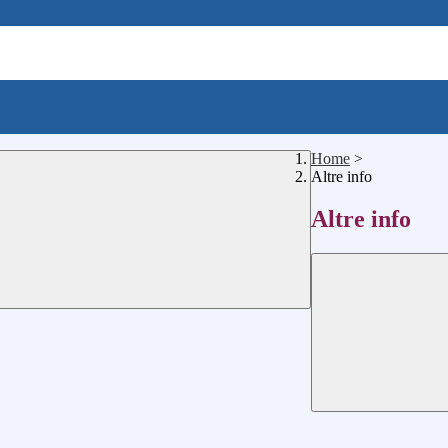
Home
>
Altre info
Altre info