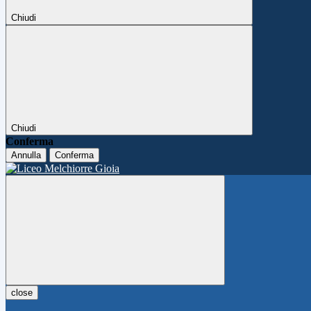
Chiudi
Chiudi
Conferma
Annulla
Conferma
close