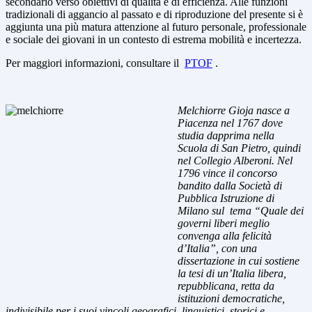
secondario verso obiettivi di qualità e di efficienza. Alle funzioni
tradizionali di aggancio al passato e di riproduzione del presente si è
aggiunta una più matura attenzione al futuro personale, professionale
e sociale dei giovani in un contesto di estrema mobilità e incertezza.
Per maggiori informazioni, consultare il
PTOF
.
Melchiorre Gioja nasce a
Piacenza nel 1767 dove
studia dapprima nella
Scuola di San Pietro, quindi
nel Collegio Alberoni. Nel
1796 vince il concorso
bandito dalla Società di
Pubblica Istruzione di
Milano sul tema “Quale dei
governi liberi meglio
convenga alla felicità
d’Italia”, con una
dissertazione in cui sostiene
la tesi di un’Italia libera,
repubblicana, retta da
istituzioni democratiche,
indivisibile per i suoi vincoli geografici, linguistici, storici e