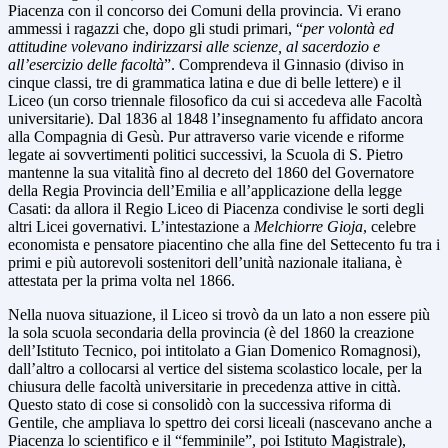
Piacenza con il concorso dei Comuni della provincia. Vi erano
ammessi i ragazzi che, dopo gli studi primari, “
per volontà ed
attitudine volevano indirizzarsi alle scienze, al sacerdozio e
all’esercizio delle facoltà
”. Comprendeva il Ginnasio (diviso in
cinque classi, tre di grammatica latina e due di belle lettere) e il
Liceo (un corso triennale filosofico da cui si accedeva alle Facoltà
universitarie). Dal 1836 al 1848 l’insegnamento fu affidato ancora
alla Compagnia di Gesù. Pur attraverso varie vicende e riforme
legate ai sovvertimenti politici successivi, la Scuola di S. Pietro
mantenne la sua vitalità fino al decreto del 1860 del Governatore
della Regia Provincia dell’Emilia e all’applicazione della legge
Casati: da allora il Regio Liceo di Piacenza condivise le sorti degli
altri Licei governativi. L’intestazione a
Melchiorre Gioja
, celebre
economista e pensatore piacentino che alla fine del Settecento fu tra i
primi e più autorevoli sostenitori dell’unità nazionale italiana, è
attestata per la prima volta nel 1866.
Nella nuova situazione, il Liceo si trovò da un lato a non essere più
la sola scuola secondaria della provincia (è del 1860 la creazione
dell’Istituto Tecnico, poi intitolato a Gian Domenico Romagnosi),
dall’altro a collocarsi al vertice del sistema scolastico locale, per la
chiusura delle facoltà universitarie in precedenza attive in città.
Questo stato di cose si consolidò con la successiva riforma di
Gentile, che ampliava lo spettro dei corsi liceali (nascevano anche a
Piacenza lo scientifico e il “femminile”, poi Istituto Magistrale),