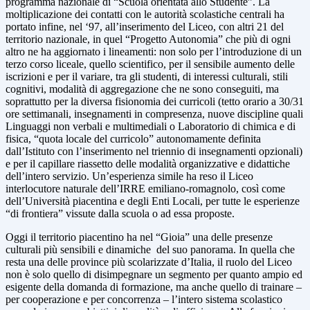
programma nazionale di “Scuola orientata allo Studente”. La
moltiplicazione dei contatti con le autorità scolastiche centrali ha
portato infine, nel ‘97, all’inserimento del Liceo, con altri 21 del
territorio nazionale, in quel “Progetto Autonomia” che più di ogni
altro ne ha aggiornato i lineamenti: non solo per l’introduzione di un
terzo corso liceale, quello scientifico, per il sensibile aumento delle
iscrizioni e per il variare, tra gli studenti, di interessi culturali, stili
cognitivi, modalità di aggregazione che ne sono conseguiti, ma
soprattutto per la diversa fisionomia dei curricoli (tetto orario a 30/31
ore settimanali, insegnamenti in compresenza, nuove discipline quali
Linguaggi non verbali e multimediali o Laboratorio di chimica e di
fisica, “quota locale del curricolo” autonomamente definita
dall’Istituto con l’inserimento nel triennio di insegnamenti opzionali)
e per il capillare riassetto delle modalità organizzative e didattiche
dell’intero servizio. Un’esperienza simile ha reso il Liceo
interlocutore naturale dell’IRRE emiliano-romagnolo, così come
dell’Università piacentina e degli Enti Locali, per tutte le esperienze
“di frontiera” vissute dalla scuola o ad essa proposte.
Oggi il territorio piacentino ha nel “Gioia” una delle presenze
culturali più sensibili e dinamiche del suo panorama. In quella che
resta una delle province più scolarizzate d’Italia, il ruolo del Liceo
non è solo quello di disimpegnare un segmento per quanto ampio ed
esigente della domanda di formazione, ma anche quello di trainare –
per cooperazione e per concorrenza – l’intero sistema scolastico