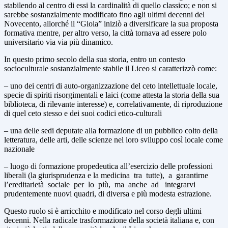
stabilendo al centro di essi la cardinalità di quello classico; e non si
sarebbe sostanzialmente modificato fino agli ultimi decenni del
Novecento, allorché il “Gioia” iniziò a diversificare la sua proposta
formativa mentre, per altro verso, la città tornava ad essere polo
universitario via via più dinamico.
In questo primo secolo della sua storia, entro un contesto
socioculturale sostanzialmente stabile il Liceo si caratterizzò come:
– uno dei centri di auto-organizzazione del ceto intellettuale locale,
specie di spiriti risorgimentali e laici (come attesta la storia della sua
biblioteca, di rilevante interesse) e, correlativamente, di riproduzione
di quel ceto stesso e dei suoi codici etico-culturali
– una delle sedi deputate alla formazione di un pubblico colto della
letteratura, delle arti, delle scienze nel loro sviluppo così locale come
nazionale
– luogo di formazione propedeutica all’esercizio delle professioni
liberali (la giurisprudenza e la medicina tra tutte), a garantirne
l’ereditarietà sociale per lo più, ma anche ad integrarvi
prudentemente nuovi quadri, di diversa e più modesta estrazione.
Questo ruolo si è arricchito e modificato nel corso degli ultimi
decenni. Nella radicale trasformazione della società italiana e, con