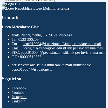
Liceo Melchiorre Gioia
Contatti
Liceo Melchiorre Gioia
Viale Risorgimento, 1 - 29121 Piacenza
Tel:
0523 306209
Email:
pcpc010004@istruzione.it
Link per inviare una mail
Email:
liceogioia@liceogioia.edu.it
Link per inviare una mail
PEC:
pcpc010004@pec.istruzione.it
Link per inviare una mail
C.F.: 80009510332
per scrivere alla scuola utilizzare la mail istituzionale
pcpc010004@istruzione.it
Seguici su
Facebook
Youtube
Instagram
Linkedin