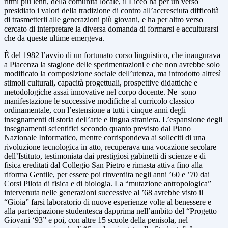
ritmi più lenti, della comunità locale, il Liceo ha per un verso
presidiato i valori della tradizione di contro all’accresciuta difficoltà
di trasmetterli alle generazioni più giovani, e ha per altro verso
cercato di interpretare la diversa domanda di formarsi e acculturarsi
che da queste ultime emergeva.
È del 1982 l’avvio di un fortunato corso linguistico, che inaugurava
a Piacenza la stagione delle sperimentazioni e che non avrebbe solo
modificato la composizione sociale dell’utenza, ma introdotto altresì
stimoli culturali, capacità progettuali, prospettive didattiche e
metodologiche assai innovative nel corpo docente. Ne sono
manifestazione le successive modifiche al curricolo classico
ordinamentale, con l’estensione a tutti i cinque anni degli
insegnamenti di storia dell’arte e lingua straniera. L’espansione degli
insegnamenti scientifici secondo quanto previsto dal Piano
Nazionale Informatico, mentre corrispondeva ai solleciti di una
rivoluzione tecnologica in atto, recuperava una vocazione secolare
dell’Istituto, testimoniata dai prestigiosi gabinetti di scienze e di
fisica ereditati dal Collegio San Pietro e rimasta attiva fino alla
riforma Gentile, per essere poi rinverdita negli anni ’60 e ’70 dai
Corsi Pilota di fisica e di biologia. La “mutazione antropologica”
intervenuta nelle generazioni successive al ’68 avrebbe visto il
“Gioia” farsi laboratorio di nuove esperienze volte al benessere e
alla partecipazione studentesca dapprima nell’ambito del “Progetto
Giovani ‘93” e poi, con altre 15 scuole della penisola, nel