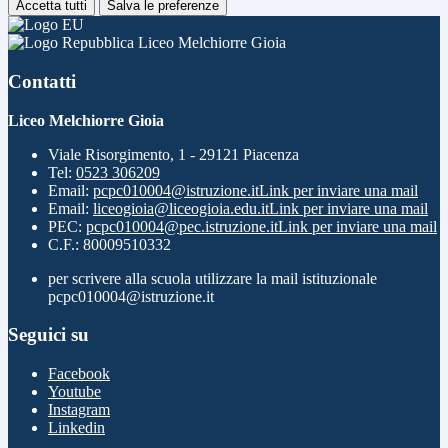
Accetta tutti
Salva le preferenze
Liceo Melchiorre Gioia
Contatti
Liceo Melchiorre Gioia
Viale Risorgimento, 1 - 29121 Piacenza
Tel:
0523 306209
Email:
pcpc010004@istruzione.it
Link per inviare una mail
Email:
liceogioia@liceogioia.edu.it
Link per inviare una mail
PEC:
pcpc010004@pec.istruzione.it
Link per inviare una mail
C.F.: 80009510332
per scrivere alla scuola utilizzare la mail istituzionale
pcpc010004@istruzione.it
Seguici su
Facebook
Youtube
Instagram
Linkedin