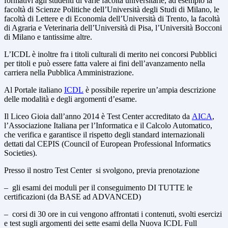
formativi agli studenti di varie facoltà universitarie, ad esempio la
facoltà di Scienze Politiche dell’Università degli Studi di Milano, le
facoltà di Lettere e di Economia dell’Università di Trento, la facoltà
di Agraria e Veterinaria dell’Università di Pisa, l’Università Bocconi
di Milano e tantissime altre.
L’ICDL è inoltre fra i titoli culturali di merito nei concorsi Pubblici
per titoli e può essere fatta valere ai fini dell’avanzamento nella
carriera nella Pubblica Amministrazione.
Al Portale italiano
ICDL
è possibile reperire un’ampia descrizione
delle modalità e degli argomenti d’esame.
Il Liceo Gioia dall’anno 2014 è Test Center accreditato da
AICA
,
l’Associazione Italiana per l’Informatica e il Calcolo Automatico,
che verifica e garantisce il rispetto degli standard internazionali
dettati dal CEPIS (Council of European Professional Informatics
Societies).
Presso il nostro Test Center si svolgono, previa prenotazione
– gli esami dei moduli per il conseguimento DI TUTTE le
certificazioni (da BASE ad ADVANCED)
– corsi di 30 ore in cui vengono affrontati i contenuti, svolti esercizi
e test sugli argomenti dei sette esami della Nuova ICDL Full