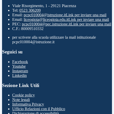
Viale Risorgimento, 1 - 29121 Piacenza
Tel:
0523 306209
Email:
pcpc010004@istruzione.it
Link per inviare una mail
Email:
liceogioia@liceogioia.edu.it
Link per inviare una mail
PEC:
pcpc010004@pec.istruzione.it
Link per inviare una mail
C.F.: 80009510332
per scrivere alla scuola utilizzare la mail istituzionale
pcpc010004@istruzione.it
Seguici su
Facebook
Youtube
Instagram
Linkedin
Sezione Link Utili
Cookie policy
Note legali
Informativa Privacy
Ufficio Relazioni con il Pubblico
Dichiarazione di accessibilità