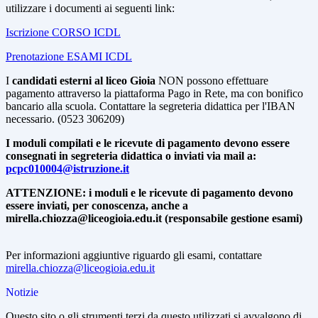
utilizzare i documenti ai seguenti link:
Iscrizione CORSO ICDL
Prenotazione ESAMI ICDL
I
candidati esterni al liceo Gioia
NON possono effettuare
pagamento attraverso la piattaforma Pago in Rete, ma con bonifico
bancario alla scuola. Contattare la segreteria didattica per l'IBAN
necessario. (0523 306209)
I moduli compilati e le ricevute di pagamento devono essere
consegnati in segreteria didattica o inviati via mail a:
pcpc010004@istruzione.it
ATTENZIONE: i moduli e le ricevute di pagamento devono
essere inviati, per conoscenza, anche a
mirella.chiozza@liceogioia.edu.it (responsabile gestione esami)
Per informazioni aggiuntive riguardo gli esami, contattare
mirella.chiozza@liceogioia.edu.it
Notizie
Questo sito o gli strumenti terzi da questo utilizzati si avvalgono di