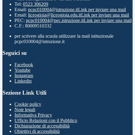
Tel:
0523 306209
Email:
pcpc010004@istruzione.it
Link per inviare una mail
Email:
liceogioia@liceogioia.edu.it
Link per inviare una mail
PEC:
pcpc010004@pec.istruzione.it
Link per inviare una mail
C.F.: 80009510332
per scrivere alla scuola utilizzare la mail istituzionale
pcpc010004@istruzione.it
Seguici su
Facebook
Youtube
Instagram
Linkedin
Sezione Link Utili
Cookie policy
Note legali
Informativa Privacy
Ufficio Relazioni con il Pubblico
Dichiarazione di accessibilità
Obiettivi di accessibilità