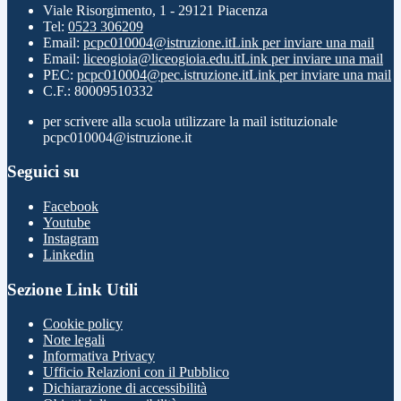
Viale Risorgimento, 1 - 29121 Piacenza
Tel:
0523 306209
Email:
pcpc010004@istruzione.it
Link per inviare una mail
Email:
liceogioia@liceogioia.edu.it
Link per inviare una mail
PEC:
pcpc010004@pec.istruzione.it
Link per inviare una mail
C.F.: 80009510332
per scrivere alla scuola utilizzare la mail istituzionale
pcpc010004@istruzione.it
Seguici su
Facebook
Youtube
Instagram
Linkedin
Sezione Link Utili
Cookie policy
Note legali
Informativa Privacy
Ufficio Relazioni con il Pubblico
Dichiarazione di accessibilità