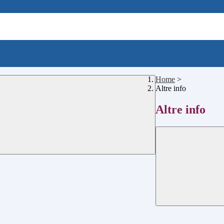
Home
>
Altre info
Altre info