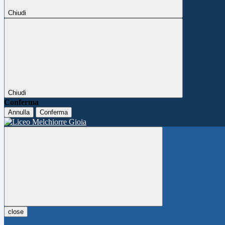
Chiudi
Chiudi
Conferma
Annulla
Conferma
close