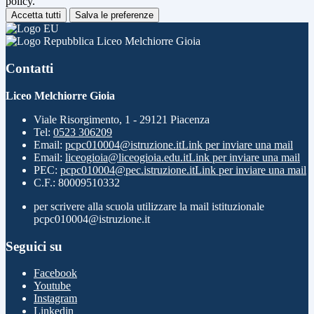
policy.
Accetta tutti
Salva le preferenze
Liceo Melchiorre Gioia
Contatti
Liceo Melchiorre Gioia
Viale Risorgimento, 1 - 29121 Piacenza
Tel:
0523 306209
Email:
pcpc010004@istruzione.it
Link per inviare una mail
Email:
liceogioia@liceogioia.edu.it
Link per inviare una mail
PEC:
pcpc010004@pec.istruzione.it
Link per inviare una mail
C.F.: 80009510332
per scrivere alla scuola utilizzare la mail istituzionale
pcpc010004@istruzione.it
Seguici su
Facebook
Youtube
Instagram
Linkedin