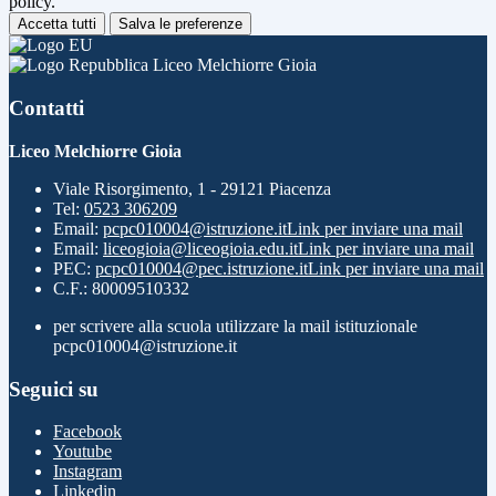
policy.
Accetta tutti
Salva le preferenze
Liceo Melchiorre Gioia
Contatti
Liceo Melchiorre Gioia
Viale Risorgimento, 1 - 29121 Piacenza
Tel:
0523 306209
Email:
pcpc010004@istruzione.it
Link per inviare una mail
Email:
liceogioia@liceogioia.edu.it
Link per inviare una mail
PEC:
pcpc010004@pec.istruzione.it
Link per inviare una mail
C.F.: 80009510332
per scrivere alla scuola utilizzare la mail istituzionale
pcpc010004@istruzione.it
Seguici su
Facebook
Youtube
Instagram
Linkedin