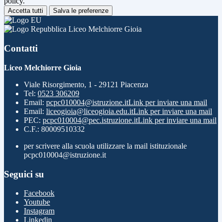
policy.
Accetta tutti
Salva le preferenze
Liceo Melchiorre Gioia
Contatti
Liceo Melchiorre Gioia
Viale Risorgimento, 1 - 29121 Piacenza
Tel:
0523 306209
Email:
pcpc010004@istruzione.it
Link per inviare una mail
Email:
liceogioia@liceogioia.edu.it
Link per inviare una mail
PEC:
pcpc010004@pec.istruzione.it
Link per inviare una mail
C.F.: 80009510332
per scrivere alla scuola utilizzare la mail istituzionale
pcpc010004@istruzione.it
Seguici su
Facebook
Youtube
Instagram
Linkedin