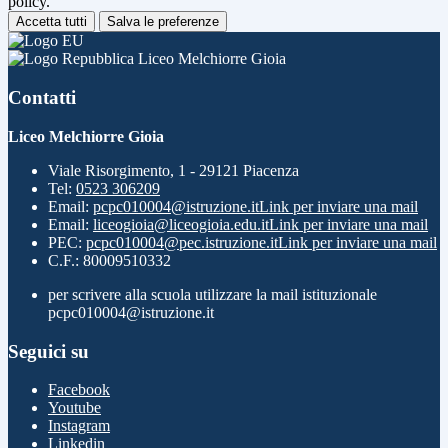
policy.
Accetta tutti
Salva le preferenze
Liceo Melchiorre Gioia
Contatti
Liceo Melchiorre Gioia
Viale Risorgimento, 1 - 29121 Piacenza
Tel:
0523 306209
Email:
pcpc010004@istruzione.it
Link per inviare una mail
Email:
liceogioia@liceogioia.edu.it
Link per inviare una mail
PEC:
pcpc010004@pec.istruzione.it
Link per inviare una mail
C.F.: 80009510332
per scrivere alla scuola utilizzare la mail istituzionale
pcpc010004@istruzione.it
Seguici su
Facebook
Youtube
Instagram
Linkedin