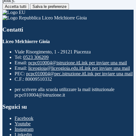
policy.
Accetta tutti
Salva le preferenze
Liceo Melchiorre Gioia
Contatti
Liceo Melchiorre Gioia
Viale Risorgimento, 1 - 29121 Piacenza
Tel:
0523 306209
Email:
pcpc010004@istruzione.it
Link per inviare una mail
Email:
liceogioia@liceogioia.edu.it
Link per inviare una mail
PEC:
pcpc010004@pec.istruzione.it
Link per inviare una mail
C.F.: 80009510332
per scrivere alla scuola utilizzare la mail istituzionale
pcpc010004@istruzione.it
Seguici su
Facebook
Youtube
Instagram
Linkedin