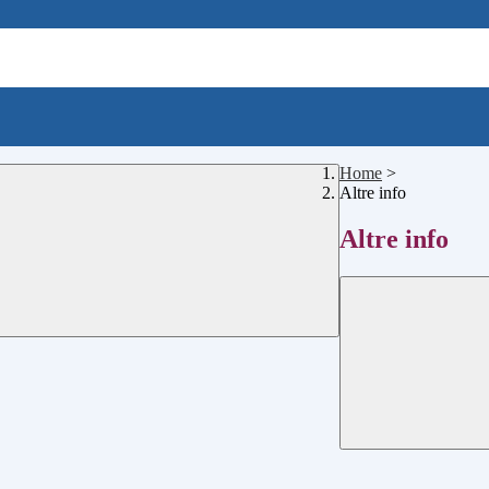
Home
>
Altre info
Altre info