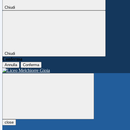
Chiudi
Chiudi
Conferma
Annulla
Conferma
close