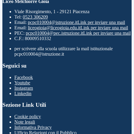
Liceo Melchiorre Gioia
Viale Risorgimento, 1 - 29121 Piacenza
Tel:
0523 306209
Email:
pcpc010004@istruzione.it
Link per inviare una mail
Email:
liceogioia@liceogioia.edu.it
Link per inviare una mail
PEC:
pcpc010004@pec.istruzione.it
Link per inviare una mail
C.F.: 80009510332
per scrivere alla scuola utilizzare la mail istituzionale
pcpc010004@istruzione.it
Seguici su
Facebook
Youtube
Instagram
Linkedin
Sezione Link Utili
Cookie policy
Note legali
Informativa Privacy
Ufficio Relazioni con il Pubblico