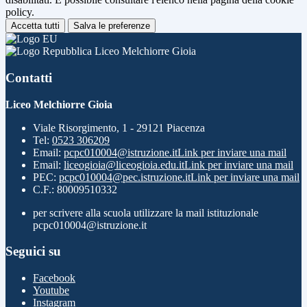
policy.
Accetta tutti
Salva le preferenze
Liceo Melchiorre Gioia
Contatti
Liceo Melchiorre Gioia
Viale Risorgimento, 1 - 29121 Piacenza
Tel:
0523 306209
Email:
pcpc010004@istruzione.it
Link per inviare una mail
Email:
liceogioia@liceogioia.edu.it
Link per inviare una mail
PEC:
pcpc010004@pec.istruzione.it
Link per inviare una mail
C.F.: 80009510332
per scrivere alla scuola utilizzare la mail istituzionale
pcpc010004@istruzione.it
Seguici su
Facebook
Youtube
Instagram