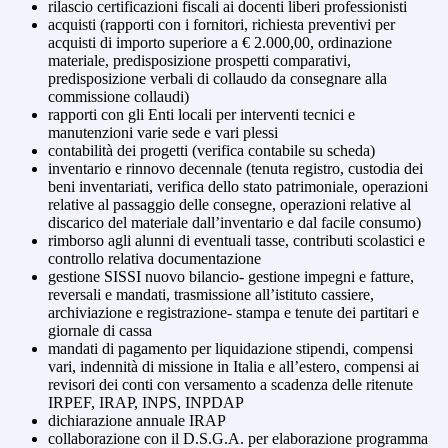
rilascio certificazioni fiscali ai docenti liberi professionisti
acquisti (rapporti con i fornitori, richiesta preventivi per
acquisti di importo superiore a € 2.000,00, ordinazione
materiale, predisposizione prospetti comparativi,
predisposizione verbali di collaudo da consegnare alla
commissione collaudi)
rapporti con gli Enti locali per interventi tecnici e
manutenzioni varie sede e vari plessi
contabilità dei progetti (verifica contabile su scheda)
inventario e rinnovo decennale (tenuta registro, custodia dei
beni inventariati, verifica dello stato patrimoniale, operazioni
relative al passaggio delle consegne, operazioni relative al
discarico del materiale dall’inventario e dal facile consumo)
rimborso agli alunni di eventuali tasse, contributi scolastici e
controllo relativa documentazione
gestione SISSI nuovo bilancio- gestione impegni e fatture,
reversali e mandati, trasmissione all’istituto cassiere,
archiviazione e registrazione- stampa e tenute dei partitari e
giornale di cassa
mandati di pagamento per liquidazione stipendi, compensi
vari, indennità di missione in Italia e all’estero, compensi ai
revisori dei conti con versamento a scadenza delle ritenute
IRPEF, IRAP, INPS, INPDAP
dichiarazione annuale IRAP
collaborazione con il D.S.G.A. per elaborazione programma