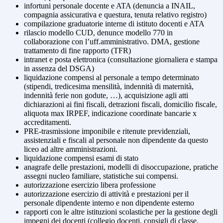
infortuni personale docente e ATA (denuncia a INAIL,
compagnia assicurativa e questura, tenuta relativo registro)
compilazione graduatorie interne di istituto docenti e ATA
rilascio modello CUD, denunce modello 770 in
collaborazione con l’uff.amministrativo. DMA, gestione
trattamento di fine rapporto (TFR)
intranet e posta elettronica (consultazione giornaliera e stampa
in assenza del DSGA)
liquidazione compensi al personale a tempo determinato
(stipendi, tredicesima mensilità, indennità di maternità,
indennità ferie non godute, …), acquisizione agli atti
dichiarazioni ai fini fiscali, detrazioni fiscali, domicilio fiscale,
aliquota max IRPEF, indicazione coordinate bancarie x
accreditamenti.
PRE-trasmissione imponibile e ritenute previdenziali,
assistenziali e fiscali al personale non dipendente da questo
liceo ad altre amministrazioni.
liquidazione compensi esami di stato
anagrafe delle prestazioni, modelli di disoccupazione, pratiche
assegni nucleo familiare, statistiche sui compensi.
autorizzazione esercizio libera professione
autorizzazione esercizio di attività e prestazioni per il
personale dipendente interno e non dipendente esterno
rapporti con le altre istituzioni scolastiche per la gestione degli
impegni dei docenti (collegio docenti, consigli di classe,