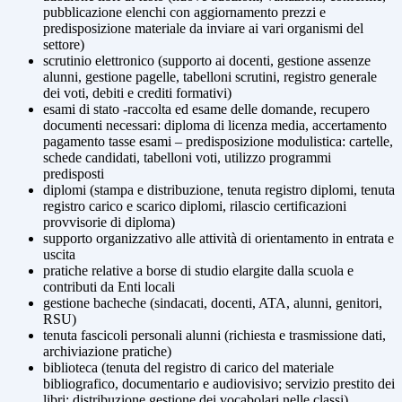
pubblicazione elenchi con aggiornamento prezzi e
predisposizione materiale da inviare ai vari organismi del
settore)
scrutinio elettronico (supporto ai docenti, gestione assenze
alunni, gestione pagelle, tabelloni scrutini, registro generale
dei voti, debiti e crediti formativi)
esami di stato -raccolta ed esame delle domande, recupero
documenti necessari: diploma di licenza media, accertamento
pagamento tasse esami – predisposizione modulistica: cartelle,
schede candidati, tabelloni voti, utilizzo programmi
predisposti
diplomi (stampa e distribuzione, tenuta registro diplomi, tenuta
registro carico e scarico diplomi, rilascio certificazioni
provvisorie di diploma)
supporto organizzativo alle attività di orientamento in entrata e
uscita
pratiche relative a borse di studio elargite dalla scuola e
contributi da Enti locali
gestione bacheche (sindacati, docenti, ATA, alunni, genitori,
RSU)
tenuta fascicoli personali alunni (richiesta e trasmissione dati,
archiviazione pratiche)
biblioteca (tenuta del registro di carico del materiale
bibliografico, documentario e audiovisivo; servizio prestito dei
libri; distribuzione gestione dei vocabolari nelle classi)