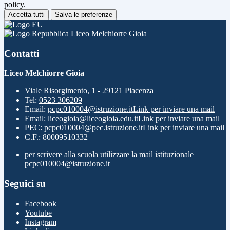
policy.
Accetta tutti
Salva le preferenze
Liceo Melchiorre Gioia
Contatti
Liceo Melchiorre Gioia
Viale Risorgimento, 1 - 29121 Piacenza
Tel:
0523 306209
Email:
pcpc010004@istruzione.it
Link per inviare una mail
Email:
liceogioia@liceogioia.edu.it
Link per inviare una mail
PEC:
pcpc010004@pec.istruzione.it
Link per inviare una mail
C.F.: 80009510332
per scrivere alla scuola utilizzare la mail istituzionale
pcpc010004@istruzione.it
Seguici su
Facebook
Youtube
Instagram