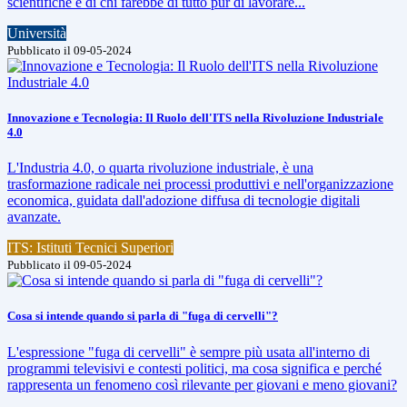
scientifiche e di chi farebbe di tutto pur di lavorare...
Università
Pubblicato il 09-05-2024
Innovazione e Tecnologia: Il Ruolo dell'ITS nella Rivoluzione Industriale
4.0
L'Industria 4.0, o quarta rivoluzione industriale, è una
trasformazione radicale nei processi produttivi e nell'organizzazione
economica, guidata dall'adozione diffusa di tecnologie digitali
avanzate.
ITS: Istituti Tecnici Superiori
Pubblicato il 09-05-2024
Cosa si intende quando si parla di "fuga di cervelli"?
L'espressione "fuga di cervelli" è sempre più usata all'interno di
programmi televisivi e contesti politici, ma cosa significa e perché
rappresenta un fenomeno così rilevante per giovani e meno giovani?