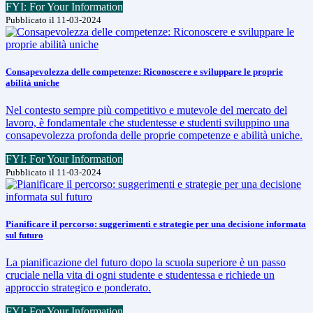
FYI: For Your Information
Pubblicato il 11-03-2024
Consapevolezza delle competenze: Riconoscere e sviluppare le proprie
abilità uniche
Nel contesto sempre più competitivo e mutevole del mercato del
lavoro, è fondamentale che studentesse e studenti sviluppino una
consapevolezza profonda delle proprie competenze e abilità uniche.
FYI: For Your Information
Pubblicato il 11-03-2024
Pianificare il percorso: suggerimenti e strategie per una decisione informata
sul futuro
La pianificazione del futuro dopo la scuola superiore è un passo
cruciale nella vita di ogni studente e studentessa e richiede un
approccio strategico e ponderato.
FYI: For Your Information