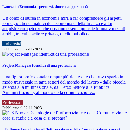
Laurea in Economia - percorsi, sbocchi, opportunità
Un corso di laurea in economia mira a far comprendere gli aspetti
teorici, pratici e analitici dell'economia e della finanza e a far
acquisire competenze che possono essere applicate in una varietà di
ambiti, tra cui il settore privato, quello pubblico...
Università
Pubblicato il 02-11-2023
Project Manager: identikit di una professione
Una figura professionale sempre più richiesta e che trova spazio in
modo trasversale in tanti settori del mondo del lavoro - dalla piccola
azienda alla multinazionale, dal Terzo Settore alla Pubblica
Amministrazione, al mondo della comunicazione...
Professioni
Pubblicato il 02-11-2023
ITS Nuove Tecnologie dell’Informazione e della Comunicazione: cosa si