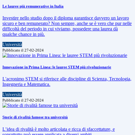
Le lauree più remunerative in Italia
Investire nello studio dopo il diploma garantisce davvero un lavoro
sicuro e ben remunerato? Non sempre, anche se è vero che pur nelle
difficoltà del periodo in cui viviamo, possedere una laurea dà
qualche chance in più.
Università
Pubblicato il 27-02-2024
Innovazione in Prima Linea: le lauree STEM più rivoluzionarie
L'acronimo STEM si riferisce alle discipline di Scienza, Tecnologia,
Ingegneria e Matematica.
Università
Pubblicato il 27-02-2024
Storie di rivalità famose tra università
L’idea di rivalità è molto articolata e ricca di sfaccettature, e
soprattutto può essere applicata a diversi ambiti