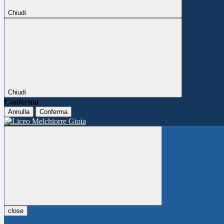
Chiudi
Chiudi
Conferma
Annulla
Conferma
close