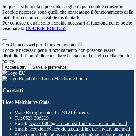
In questa schermata è possibile scegliere quali cookie consentire.
I cookie necessari sono quelli che consentono il funzionamento della
piattaforma e non è possibile disabilitarli.
Per conoscere quali sono i cookie necessari al funzionamento potete
visionare la
COOKIE POLICY
.
Cookie necessari per il funzionamento
I cookie necessari per il funzionamento non possono essere
disabilitati. È possibile consultare l'elenco nella pagina della cookie
policy.
Accetta tutti
Salva le preferenze
Liceo Melchiorre Gioia
Contatti
Liceo Melchiorre Gioia
Viale Risorgimento, 1 - 29121 Piacenza
Tel:
0523 306209
Email:
pcpc010004@istruzione.it
Link per inviare una mail
Email:
liceogioia@liceogioia.edu.it
Link per inviare una mail
PEC:
pcpc010004@pec.istruzione.it
Link per inviare una mail