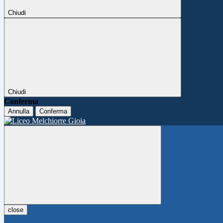
Chiudi
Chiudi
Conferma
Annulla
Conferma
close