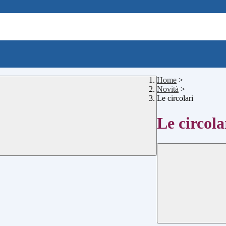
Home
>
Novità
>
Le circolari
Le circola