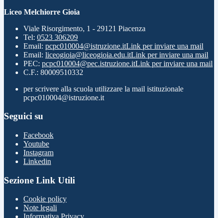
Liceo Melchiorre Gioia
Viale Risorgimento, 1 - 29121 Piacenza
Tel:
0523 306209
Email:
pcpc010004@istruzione.it
Link per inviare una mail
Email:
liceogioia@liceogioia.edu.it
Link per inviare una mail
PEC:
pcpc010004@pec.istruzione.it
Link per inviare una mail
C.F.: 80009510332
per scrivere alla scuola utilizzare la mail istituzionale
pcpc010004@istruzione.it
Seguici su
Facebook
Youtube
Instagram
Linkedin
Sezione Link Utili
Cookie policy
Note legali
Informativa Privacy