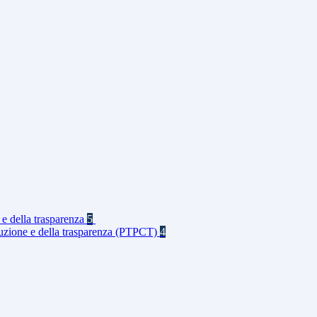
 e della trasparenza
5
rruzione e della trasparenza (PTPCT)
4