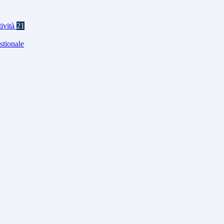
tività
21
stionale