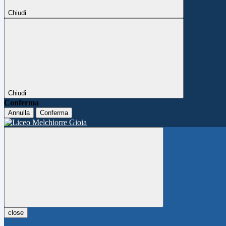
Chiudi
Chiudi
Conferma
Annulla
Conferma
close