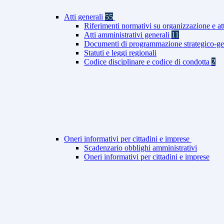
Atti generali
55
Riferimenti normativi su organizzazione e at
Atti amministrativi generali
11
Documenti di programmazione strategico-ge
Statuti e leggi regionali
Codice disciplinare e codice di condotta
2
Oneri informativi per cittadini e imprese
Scadenzario obblighi amministrativi
Oneri informativi per cittadini e imprese