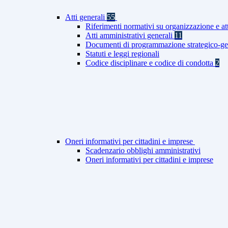
Atti generali
55
Riferimenti normativi su organizzazione e at
Atti amministrativi generali
11
Documenti di programmazione strategico-ge
Statuti e leggi regionali
Codice disciplinare e codice di condotta
2
Oneri informativi per cittadini e imprese
Scadenzario obblighi amministrativi
Oneri informativi per cittadini e imprese