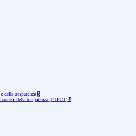
 e della trasparenza
5
rruzione e della trasparenza (PTPCT)
4