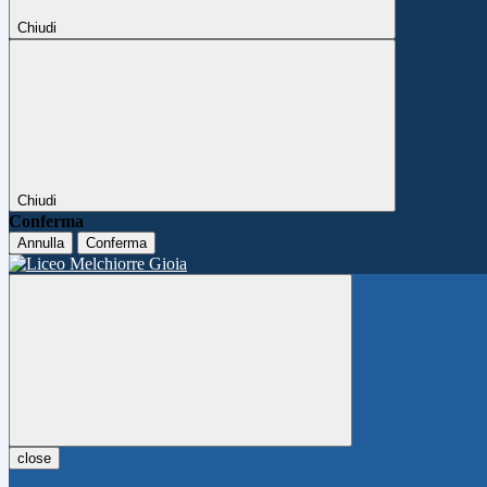
Chiudi
Chiudi
Conferma
Annulla
Conferma
close