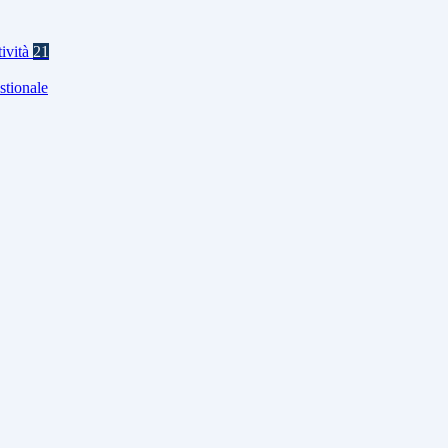
tività
21
stionale