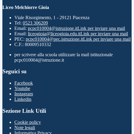
Liceo Melchiorre Gioia
Viale Risorgimento, 1 - 29121 Piacenza
Tel:
0523 306209
Email:
pcpc010004@istruzione.it
Link per inviare una mail
Email:
liceogioia@liceogioia.edu.it
Link per inviare una mail
PEC:
pcpc010004@pec.istruzione.it
Link per inviare una mail
C.F.: 80009510332
per scrivere alla scuola utilizzare la mail istituzionale
pcpc010004@istruzione.it
Seguici su
Facebook
Youtube
Instagram
Linkedin
Sezione Link Utili
Cookie policy
Note legali
Informativa Privacy