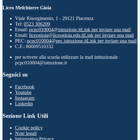
Liceo Melchiorre Gioia
Viale Risorgimento, 1 - 29121 Piacenza
Tel:
0523 306209
Email:
pcpc010004@istruzione.it
Link per inviare una mail
Email:
liceogioia@liceogioia.edu.it
Link per inviare una mail
PEC:
pcpc010004@pec.istruzione.it
Link per inviare una mail
C.F.: 80009510332
per scrivere alla scuola utilizzare la mail istituzionale
pcpc010004@istruzione.it
Seguici su
Facebook
Youtube
Instagram
Linkedin
Sezione Link Utili
Cookie policy
Note legali
Informativa Privacy