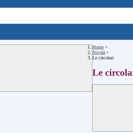
Home
>
Novità
>
Le circolari
Le circola