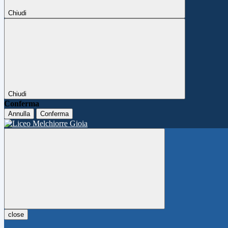
Chiudi
Chiudi
Conferma
Annulla
Conferma
close