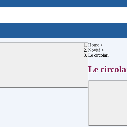
Home
>
Novità
>
Le circolari
Le circola