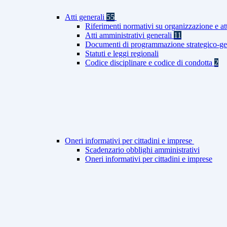
Atti generali
55
Riferimenti normativi su organizzazione e at
Atti amministrativi generali
11
Documenti di programmazione strategico-ge
Statuti e leggi regionali
Codice disciplinare e codice di condotta
2
Oneri informativi per cittadini e imprese
Scadenzario obblighi amministrativi
Oneri informativi per cittadini e imprese