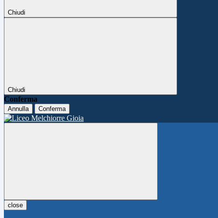
Chiudi
Chiudi
Conferma
Annulla
Conferma
close