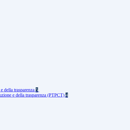
 e della trasparenza
5
rruzione e della trasparenza (PTPCT)
4