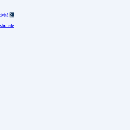
tività
21
stionale