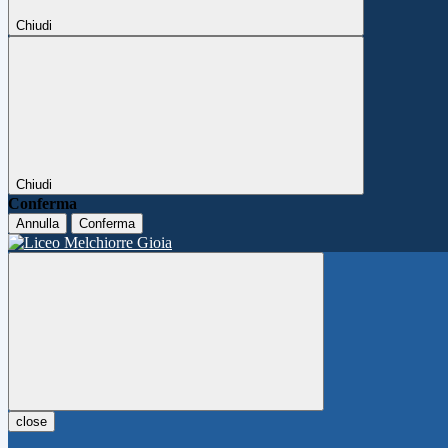
Chiudi
Chiudi
Conferma
Annulla
Conferma
close