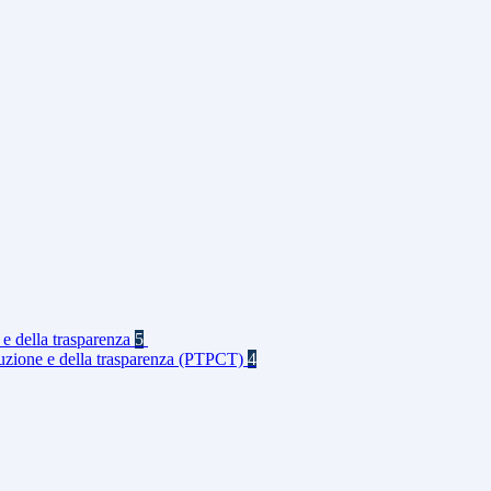
 e della trasparenza
5
rruzione e della trasparenza (PTPCT)
4