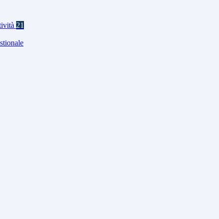
tività
21
stionale