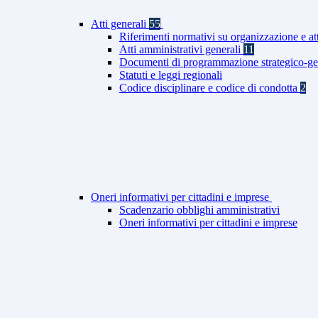
Atti generali
55
Riferimenti normativi su organizzazione e at
Atti amministrativi generali
11
Documenti di programmazione strategico-ge
Statuti e leggi regionali
Codice disciplinare e codice di condotta
2
Oneri informativi per cittadini e imprese
Scadenzario obblighi amministrativi
Oneri informativi per cittadini e imprese