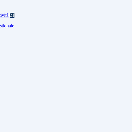
tività
21
stionale