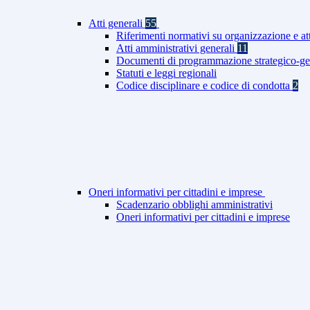
Atti generali
55
Riferimenti normativi su organizzazione e at
Atti amministrativi generali
11
Documenti di programmazione strategico-ge
Statuti e leggi regionali
Codice disciplinare e codice di condotta
2
Oneri informativi per cittadini e imprese
Scadenzario obblighi amministrativi
Oneri informativi per cittadini e imprese