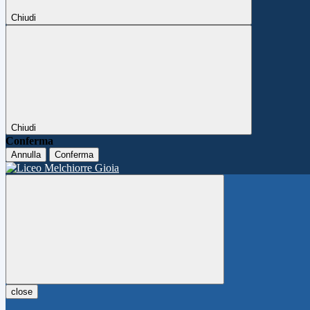
Chiudi
Chiudi
Conferma
Annulla
Conferma
close