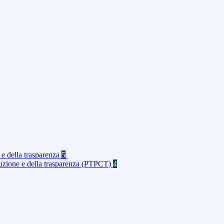
 e della trasparenza
5
rruzione e della trasparenza (PTPCT)
4