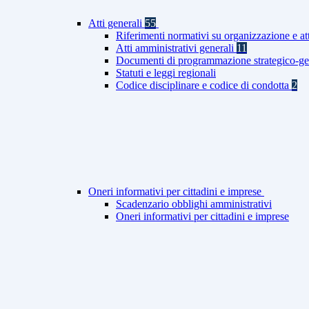
Atti generali
55
Riferimenti normativi su organizzazione e at
Atti amministrativi generali
11
Documenti di programmazione strategico-ge
Statuti e leggi regionali
Codice disciplinare e codice di condotta
2
Oneri informativi per cittadini e imprese
Scadenzario obblighi amministrativi
Oneri informativi per cittadini e imprese