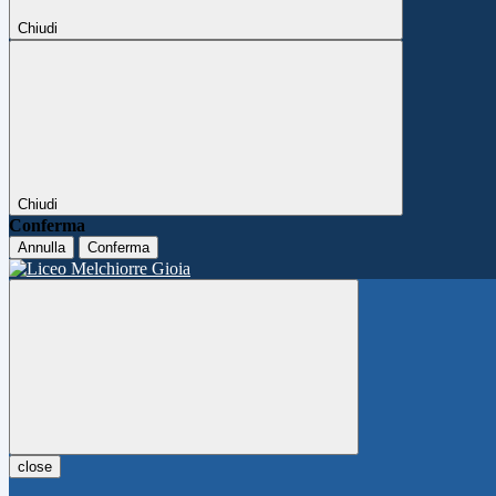
Chiudi
Chiudi
Conferma
Annulla
Conferma
close