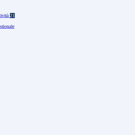
tività
21
stionale