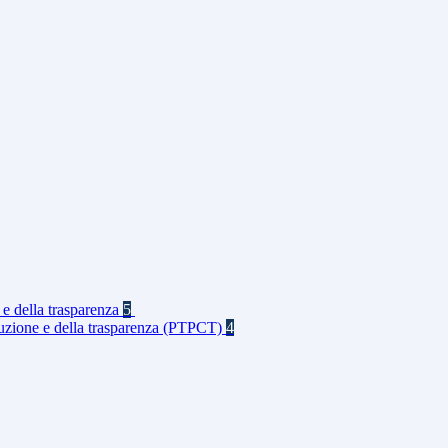
 e della trasparenza
5
rruzione e della trasparenza (PTPCT)
4