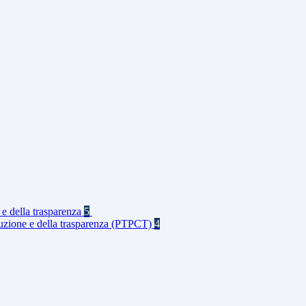
 e della trasparenza
5
rruzione e della trasparenza (PTPCT)
4