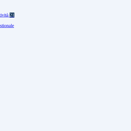
tività
21
stionale