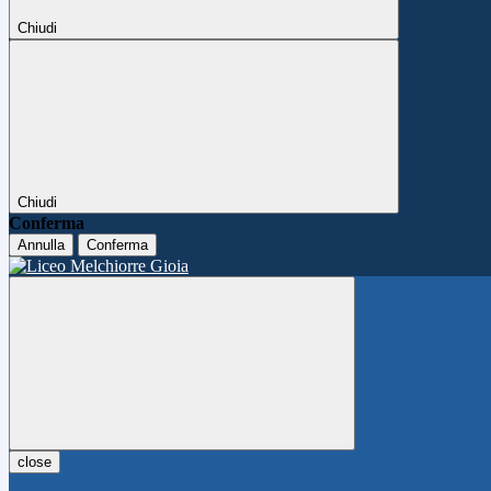
Chiudi
Chiudi
Conferma
Annulla
Conferma
close