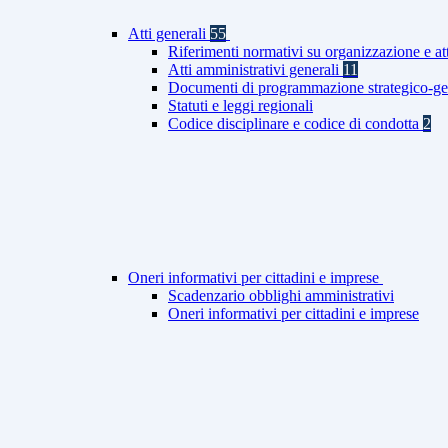
Atti generali
55
Riferimenti normativi su organizzazione e at
Atti amministrativi generali
11
Documenti di programmazione strategico-ge
Statuti e leggi regionali
Codice disciplinare e codice di condotta
2
Oneri informativi per cittadini e imprese
Scadenzario obblighi amministrativi
Oneri informativi per cittadini e imprese