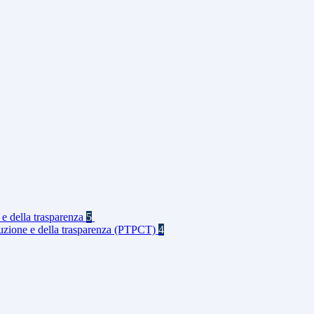
 e della trasparenza
5
rruzione e della trasparenza (PTPCT)
4