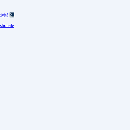
tività
21
stionale