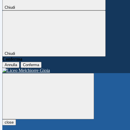
Chiudi
Chiudi
Conferma
Annulla
Conferma
close