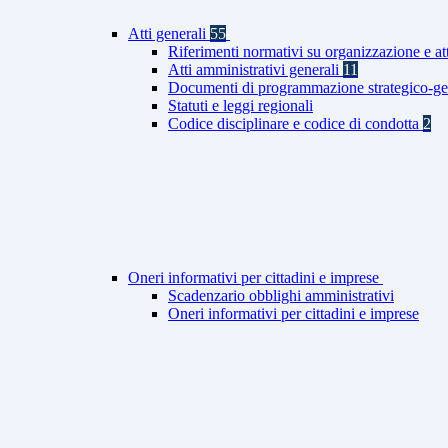
Atti generali
55
Riferimenti normativi su organizzazione e at
Atti amministrativi generali
11
Documenti di programmazione strategico-ge
Statuti e leggi regionali
Codice disciplinare e codice di condotta
2
Oneri informativi per cittadini e imprese
Scadenzario obblighi amministrativi
Oneri informativi per cittadini e imprese